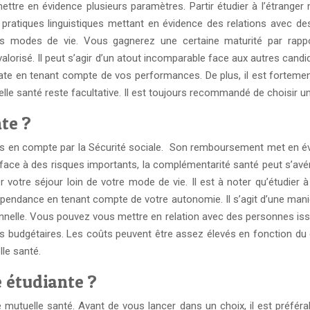
ettre en évidence plusieurs paramètres. Partir étudier à l’étranger 
pratiques linguistiques mettant en évidence des relations avec des
es modes de vie. Vous gagnerez une certaine maturité par rappor
valorisé. Il peut s’agir d’un atout incomparable face aux autres candi
uate en tenant compte de vos performances. De plus, il est forte
le santé reste facultative. Il est toujours recommandé de choisir un
te ?
s en compte par la Sécurité sociale. Son remboursement met en évid
z face à des risques importants, la complémentarité santé peut s’a
ser votre séjour loin de votre mode de vie. Il est à noter qu’étudie
pendance en tenant compte de votre autonomie. Il s’agit d’une manièr
nelle. Vous pouvez vous mettre en relation avec des personnes issue
ons budgétaires. Les coûts peuvent être assez élevés en fonction du 
le santé.
e étudiante ?
mutuelle santé. Avant de vous lancer dans un choix, il est préféra