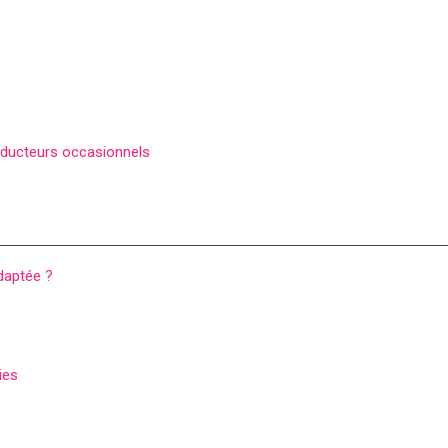
nducteurs occasionnels
daptée ?
ies