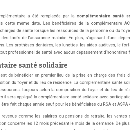
omplémentaire a été remplacée par la
complémentaire santé so
 cette même date. Les bénéficiaires de la complémentaire ACS 
 charges de santé lorsque les ressources de la personne ou du foy
des tarifs de l’assurance maladie. En plus, s’agissant d’une dépen
s. Les prothèses dentaires, les lunettes, les aides auditives, le forf
r tout professionnel de santé avec aucun dépassement d’honoraires f
taire santé solidaire
t de bénéficier en premier lieu de la prise en charge des frais de
sition du foyer et du lieu de résidence. La complémentaire santé sol
 ressources, toujours selon la composition du foyer et du lieu de ré
rs il sera appliqué la complémentaire santé solidaire avec participa
t être fait chaque année sauf pour les bénéficiaires du RSA et ASPA 
revenus comme les salaires ou pensions de retraite, les ventes d’o
aration concerne les 12 mois précédant le mois de la demande. De plu