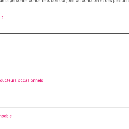
 de la personne concernée, son conjoint ou concubin et des person
 ?
nducteurs occasionnels
ensable