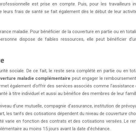
é professionnelle est prise en compte. Puis, pour les travailleur
de leurs frais de santé se fait également dès le début de leur activ
e maladie. Pour bénéficier de la couverture en partie ou en totalité 
ersonne dispose de faibles ressources, elle peut bénéficier d’un
re
ité sociale. De ce fait, le reste sera complété en partie ou en tot
verture maladie complémentaire
peut engager le remboursement d
rmet également d’offrir des services associés comme l’assistance o
té à titre individuel et aussi au bénéfice des membres de leur famill
iveau d’une mutuelle, compagnie d’assurance, institution de prévoy
t, les tarifs des cotisations dépendent du niveau de couverture choi
nté varie en fonction des contrats et des cotisations versées. Le 
lémentaire au moins 15 jours avant la date d’échéance.