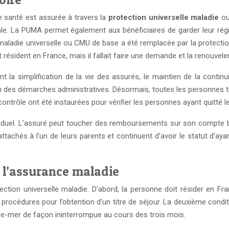
e santé est assurée à travers la
protection universelle maladie
ou
sociale. La PUMA permet également aux bénéficiaires de garder leur 
e maladie universelle ou CMU de base a été remplacée par la protection
 résident en France, mais il fallait faire une demande et la renouvel
t la simplification de la vie des assurés, le maintien de la continu
on des démarches administratives. Désormais, toutes les personnes tr
rôle ont été instaurées pour vérifier les personnes ayant quitté le t
ividuel. L’assuré peut toucher des remboursements sur son compte 
hés à l’un de leurs parents et continuent d’avoir le statut d’ayant 
à l’assurance maladie
ction universelle maladie. D’abord, la personne doit résider en Franc
 procédures pour l’obtention d’un titre de séjour. La deuxième cond
outre-mer de façon ininterrompue au cours des trois mois.